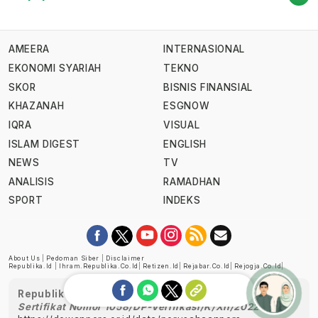
AMEERA
INTERNASIONAL
EKONOMI SYARIAH
TEKNO
SKOR
BISNIS FINANSIAL
KHAZANAH
ESGNOW
IQRA
VISUAL
ISLAM DIGEST
ENGLISH
NEWS
TV
ANALISIS
RAMADHAN
SPORT
INDEKS
About Us
|
Pedoman Siber
|
Disclaimer
Republika.id
|
Ihram.republika.co.id
|
Retizen.id
|
Rejabar.co.id
|
Rejogja.co.id
|
Republika telah diverifikasi oleh Dewan Pers
Sertifikat Nomor 1058/DP-Verifikasi/K/XII/2022