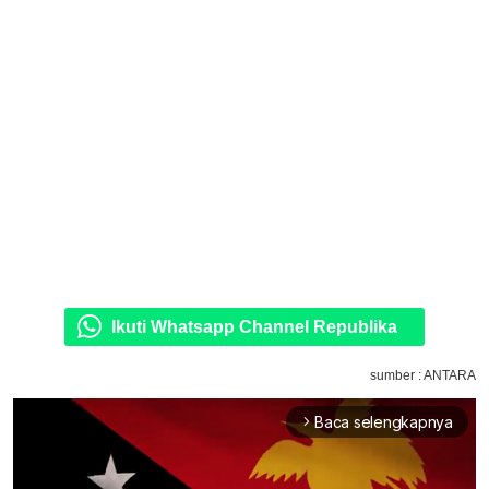
Ikuti Whatsapp Channel Republika
sumber : ANTARA
Baca selengkapnya
arrow_forward_ios