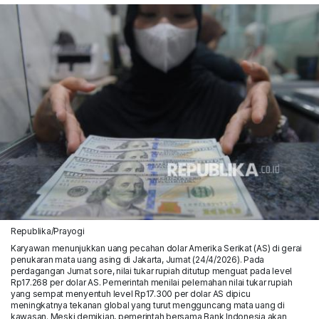
Republika/Prayogi
Karyawan menunjukkan uang pecahan dolar Amerika Serikat (AS) di gerai
penukaran mata uang asing di Jakarta, Jumat (24/4/2026). Pada
perdagangan Jumat sore, nilai tukar rupiah ditutup menguat pada level
Rp17.268 per dolar AS. Pemerintah menilai pelemahan nilai tukar rupiah
yang sempat menyentuh level Rp17.300 per dolar AS dipicu
meningkatnya tekanan global yang turut mengguncang mata uang di
kawasan. Meski demikian, pemerintah bersama Bank Indonesia akan