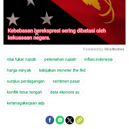
Powered by 
GliaStudios
nilai tukar rupiah
pelemahan rupiah
inflasi indonesia
Mute
harga minyak
kebijakan moneter the fed
surplus perdagangan
sentimen pasar
konflik timur tengah
data ekonomi as
ketenagakerjaan adp