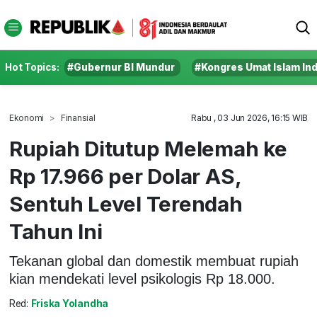
Hot Topics:
#Gubernur BI Mundur
#Kongres Umat Islam In
Ekonomi
Finansial
Rabu , 03 Jun 2026, 16:15 WIB
Rupiah Ditutup Melemah ke
Rp 17.966 per Dolar AS,
Sentuh Level Terendah
Tahun Ini
Tekanan global dan domestik membuat rupiah
kian mendekati level psikologis Rp 18.000.
Red:
Friska Yolandha