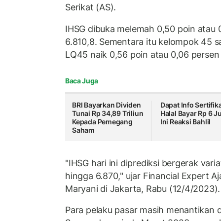
Serikat (AS).
IHSG dibuka melemah 0,50 poin atau 0
6.810,8. Sementara itu kelompok 45 
LQ45 naik 0,56 poin atau 0,06 persen 
Baca Juga
BRI Bayarkan Dividen
Dapat Info Sertifik
Tunai Rp 34,89 Triliun
Halal Bayar Rp 6 Ju
Kepada Pemegang
Ini Reaksi Bahlil
Saham
"IHSG hari ini diprediksi bergerak vari
hingga 6.870," ujar Financial Expert Aj
Maryani di Jakarta, Rabu (12/4/2023).
Para pelaku pasar masih menantikan d