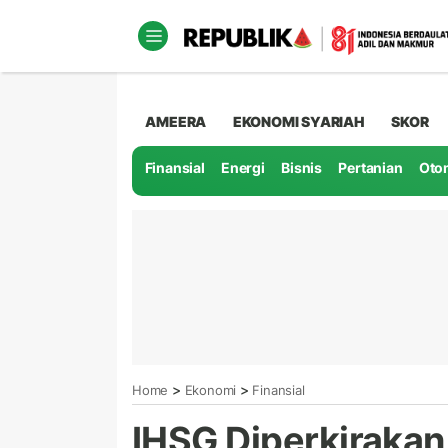
AMEERA
EKONOMI SYARIAH
SKOR
Finansial
Energi
Bisnis
Pertanian
Oto
>
>
Home
Ekonomi
Finansial
IHSG Diperkirakan 