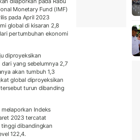
kan dilaporkan pada Rabu
ional Monetary Fund (IMF)
lis pada April 2023
global di kisaran 2,8
 dari pertumbuhan ekonomi
u diproyeksikan
dari yang sebelumnya 2,7
anya akan tumbuh 1,3
gkat global diproyeksikan
 tersebut turun dibanding
) melaporkan Indeks
ret 2023 tercatat
h tinggi dibandingkan
vel 122,4.