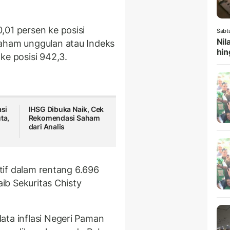
,01 persen ke posisi
Sabt
Nil
saham unggulan atau Indeks
hin
ke posisi 942,3.
asi
IHSG Dibuka Naik, Cek
ta,
Rekomendasi Saham
dari Analis
atif dalam rentang 6.696
aib Sekuritas Chisty
ata inflasi Negeri Paman