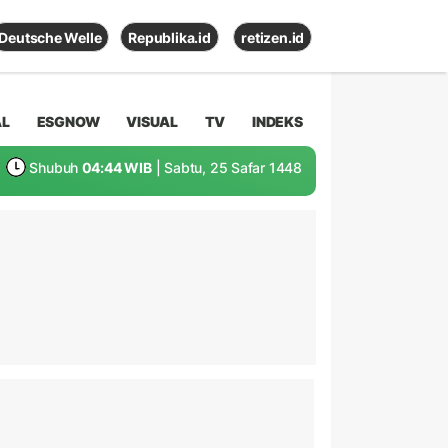
Deutsche Welle
Republika.id
retizen.id
AL
ESGNOW
VISUAL
TV
INDEKS
Shubuh
04:44 WIB
| Sabtu, 25 Safar 1448