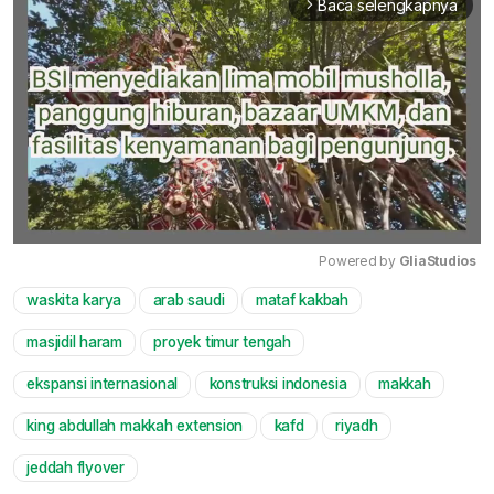
Baca selengkapnya
arrow_forward_ios
Powered by 
GliaStudios
waskita karya
arab saudi
mataf kakbah
Mute
masjidil haram
proyek timur tengah
ekspansi internasional
konstruksi indonesia
makkah
king abdullah makkah extension
kafd
riyadh
jeddah flyover