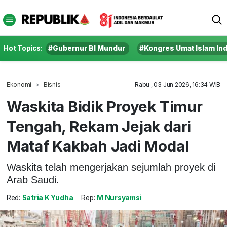
Hot Topics:
#Gubernur BI Mundur
#Kongres Umat Islam In
Ekonomi
Bisnis
Rabu , 03 Jun 2026, 16:34 WIB
Waskita Bidik Proyek Timur
Tengah, Rekam Jejak dari
Mataf Kakbah Jadi Modal
Waskita telah mengerjakan sejumlah proyek di
Arab Saudi.
Red:
Satria K Yudha
Rep:
M Nursyamsi