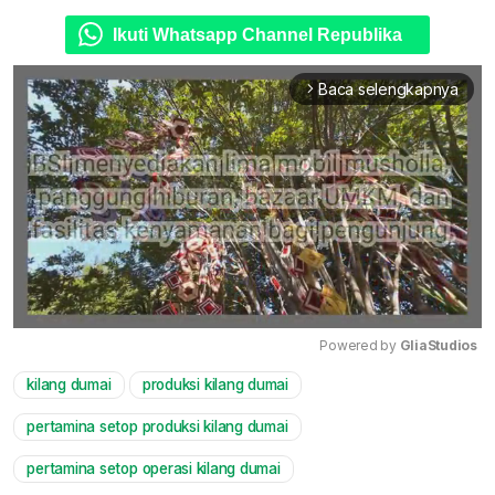
Ikuti Whatsapp Channel Republika
Baca selengkapnya
arrow_forward_ios
Powered by 
GliaStudios
kilang dumai
produksi kilang dumai
Mute
pertamina setop produksi kilang dumai
pertamina setop operasi kilang dumai