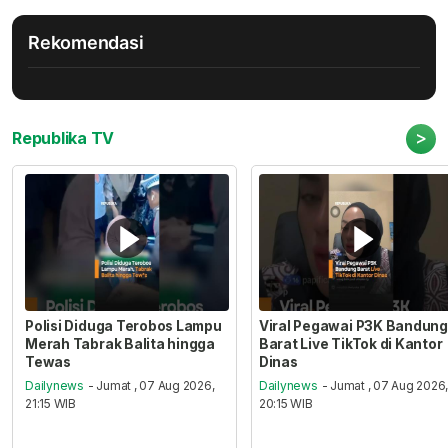
Rekomendasi
>
Republika TV
Polisi Diduga Terobos Lampu
Viral Pegawai P3K Bandung
Merah Tabrak Balita hingga
Barat Live TikTok di Kantor
Tewas
Dinas
Dailynews
- Jumat , 07 Aug 2026,
Dailynews
- Jumat , 07 Aug 2026
21:15 WIB
20:15 WIB