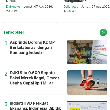
Dinas
Mungkinkah?
Dailynews
- Jumat , 07 Aug 2026,
Dailynews
- Jumat , 07 Aug 2026
20:15 WIB
17:30 WIB
>
Terpopuler
Asprindo Dorong KDMP
1
Berkolaborasi dengan
Kampung Industri
DJKI Sita 9.609 Sepatu
2
Pakai Merek Ilegal, Omzet
Usaha Capai Rp 1 Miliar
Industri IVD Perkuat
3
Ekspansi, Indonesia Dibidik