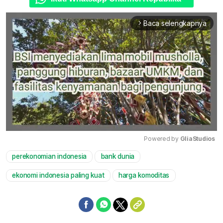
Baca selengkapnya
arrow_forward_ios
Powered by 
GliaStudios
perekonomian indonesia
bank dunia
Mute
ekonomi indonesia paling kuat
harga komoditas