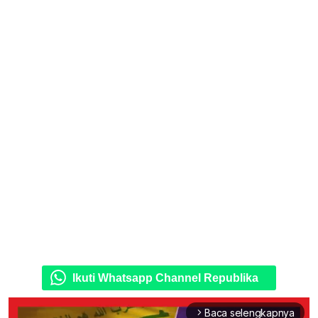
Ikuti Whatsapp Channel Republika
Baca selengkapnya
arrow_forward_ios