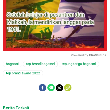
Powered by 
GliaStudios
bogasari
top brand bogasari
tepung terigu bogasari
Mute
top brand award 2022
Berita Terkait