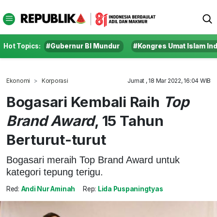
Hot Topics:
#Gubernur BI Mundur
#Kongres Umat Islam In
Ekonomi
Korporasi
Jumat , 18 Mar 2022, 16:04 WIB
Bogasari Kembali Raih
Top
Brand Award
, 15 Tahun
Berturut-turut
Bogasari meraih Top Brand Award untuk
kategori tepung terigu.
Red:
Andi Nur Aminah
Rep:
Lida Puspaningtyas