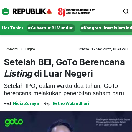
Hot Topics:
#Gubernur BI Mundur
#Kongres Umat Islam In
Ekonomi
Digital
Selasa , 15 Mar 2022, 13:41 WIB
Setelah BEI, GoTo Berencana
Listing
di Luar Negeri
Setelah IPO, dalam waktu dua tahun, GoTo
berencana melakukan penerbitan saham baru.
Red:
Nidia Zuraya
Rep:
Retno Wulandhari