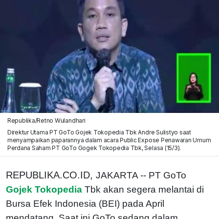
Republika/Retno Wulandhari
Direktur Utama PT GoTo Gojek Tokopedia Tbk Andre Sulistyo saat
menyampaikan paparannya dalam acara Public Expose Penawaran Umum
Perdana Saham PT GoTo Gogek Tokopedia Tbk, Selasa (15/3).
REPUBLIKA.CO.ID,
JAKARTA -- PT GoTo
Gojek Tokopedia
Tbk akan segera melantai di
Bursa Efek Indonesia (BEI) pada April
mendatang. Saat ini GoTo sedang dalam