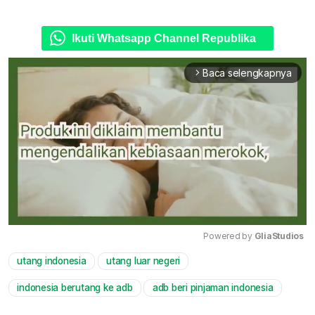
Ikuti Whatsapp Channel Republika
Baca selengkapnya
arrow_forward_ios
Powered by 
GliaStudios
utang indonesia
utang luar negeri
Mute
indonesia berutang ke adb
adb beri pinjaman indonesia