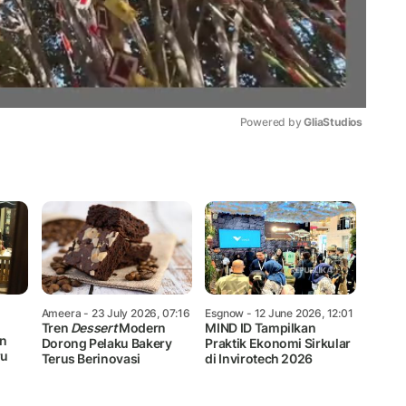
Powered by 
GliaStudios
Mute
Ameera
- 23 July 2026, 07:16
Esgnow
- 12 June 2026, 12:01
Tren
Dessert
Modern
MIND ID Tampilkan
an
Dorong Pelaku Bakery
Praktik Ekonomi Sirkular
ru
Terus Berinovasi
di Invirotech 2026