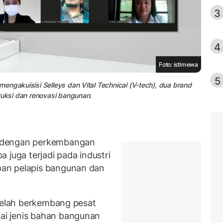
3
4
Foto: istimewa
5
engakuisisi Selleys dan Vital Technical (V-tech), dua brand
ruksi dan renovasi bangunan.
 dengan perkembangan
pa juga terjadi pada industri
pan pelapis bangunan dan
 telah berkembang pesat
i jenis bahan bangunan