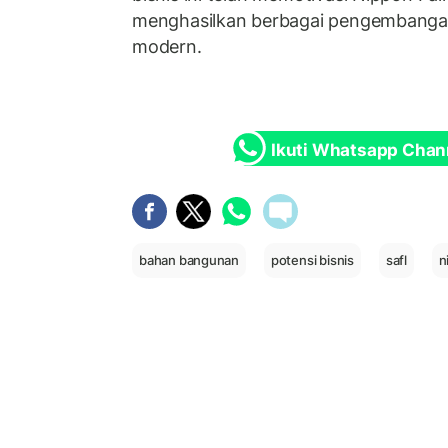
menghasilkan berbagai pengembanga
modern.
Ikuti Whatsapp Chan
bahan bangunan
potensi bisnis
safl
n