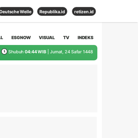
Deutsche Welle
Republika.id
retizen.id
AL
ESGNOW
VISUAL
TV
INDEKS
Shubuh
04:44 WIB
| Jumat, 24 Safar 1448