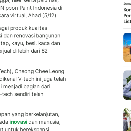
ga, filler serta pelumas,"
Juma
 Nippon Paint Indonesia di
Kon
ara virtual, Ahad (5/12).
Per
List
gai produk kualitas
si dan renovasi bangunan
 atap, kayu, besi, kaca dan
jual di lebih dari 82
V-Tech), Cheong Chee Leong
kenal V-tech ini juga telah
i menjadi bagian dari
tech sendiri telah
an yang berkelanjutan,
pada
inovasi
dan manusia,
int untuk berekspansi