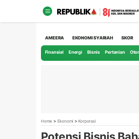
AMEERA
EKONOMI SYARIAH
SKOR
Finansial
Energi
Bisnis
Pertanian
Oto
>
>
Home
Ekonomi
Korporasi
Potensi Bisnis Ba