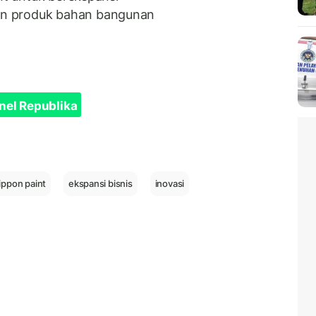
n produk bahan bangunan
nel Republika
ippon paint
ekspansi bisnis
inovasi