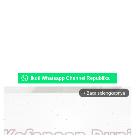
Ikuti Whatsapp Channel Republika
Baca selengkapnya
arrow_forward_ios