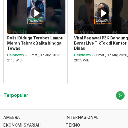
Polisi Diduga Terobos Lampu
Viral Pegawai P3K Bandung
Merah Tabrak Balita hingga
Barat Live TikTok di Kantor
Tewas
Dinas
Dailynews
- Jumat , 07 Aug 2026,
Dailynews
- Jumat , 07 Aug 2026
21:15 WIB
20:15 WIB
>
Terpopuler
AMEERA
INTERNASIONAL
EKONOMI SYARIAH
TEKNO