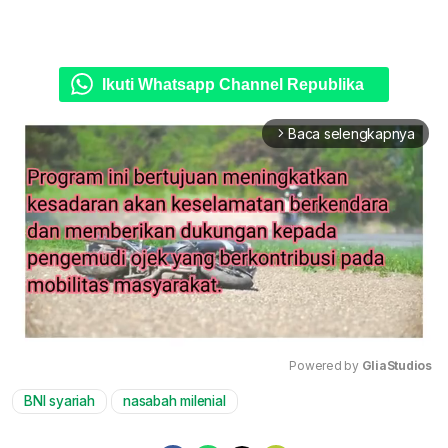
Ikuti Whatsapp Channel Republika
Baca selengkapnya
arrow_forward_ios
Powered by 
GliaStudios
BNI syariah
nasabah milenial
Mute