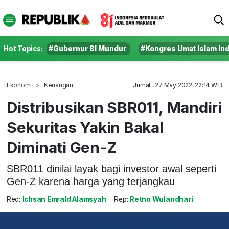
Hot Topics:
#Gubernur BI Mundur
#Kongres Umat Islam In
Ekonomi
Keuangan
Jumat , 27 May 2022, 22:14 WIB
Distribusikan SBR011, Mandiri
Sekuritas Yakin Bakal
Diminati Gen-Z
SBR011 dinilai layak bagi investor awal seperti
Gen-Z karena harga yang terjangkau
Red:
Ichsan Emrald Alamsyah
Rep:
Retno Wulandhari