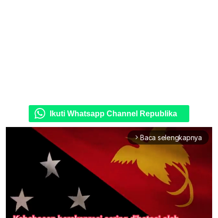
Ikuti Whatsapp Channel Republika
Baca selengkapnya
arrow_forward_ios