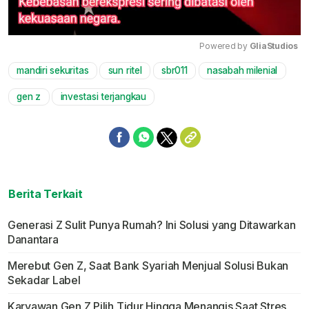
Powered by 
GliaStudios
mandiri sekuritas
sun ritel
sbr011
nasabah milenial
Mute
gen z
investasi terjangkau
Berita Terkait
Generasi Z Sulit Punya Rumah? Ini Solusi yang Ditawarkan
Danantara
Merebut Gen Z, Saat Bank Syariah Menjual Solusi Bukan
Sekadar Label
Karyawan Gen Z Pilih Tidur Hingga Menangis Saat Stres