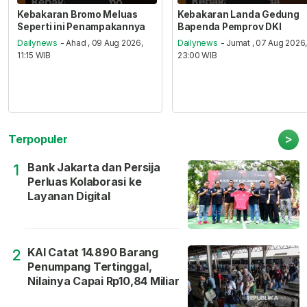
Kebakaran Bromo Meluas
Kebakaran Landa Gedung
Seperti ini Penampakannya
Bapenda Pemprov DKI
Dailynews
- Ahad , 09 Aug 2026,
Dailynews
- Jumat , 07 Aug 2026
11:15 WIB
23:00 WIB
>
Terpopuler
Bank Jakarta dan Persija
1
Perluas Kolaborasi ke
Layanan Digital
KAI Catat 14.890 Barang
2
Penumpang Tertinggal,
Nilainya Capai Rp10,84 Miliar