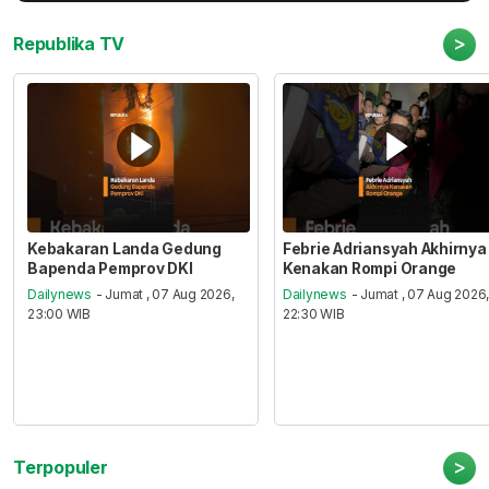
>
Republika TV
Kebakaran Landa Gedung
Febrie Adriansyah Akhirnya
Bapenda Pemprov DKI
Kenakan Rompi Orange
Dailynews
- Jumat , 07 Aug 2026,
Dailynews
- Jumat , 07 Aug 2026
23:00 WIB
22:30 WIB
>
Terpopuler