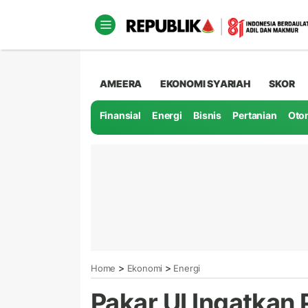
AMEERA
EKONOMI SYARIAH
SKOR
Finansial
Energi
Bisnis
Pertanian
Oto
>
>
Home
Ekonomi
Energi
Pakar UI Ingatkan