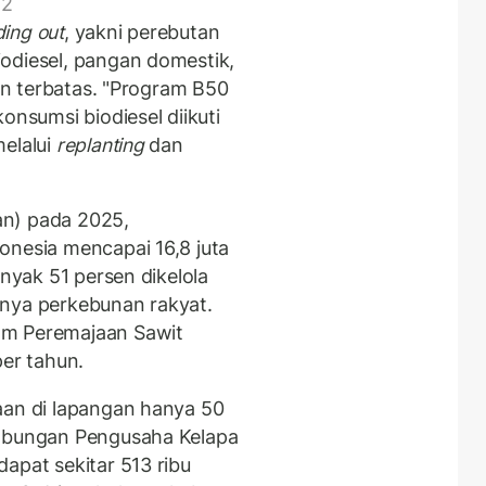
 2
ing out
, yakni perebutan
odiesel, pangan domestik,
kan terbatas. "Program B50
onsumsi biodiesel diikuti
melalui
replanting
dan
an) pada 2025,
onesia mencapai 16,8 juta
anyak 51 persen dikelola
nnya perkebunan rakyat.
am Peremajaan Sawit
per tahun.
aan di lapangan hanya 50
Gabungan Pengusaha Kelapa
apat sekitar 513 ribu