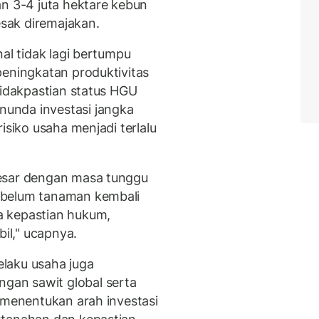
an 3-4 juta hektare kebun
sak diremajakan.
nal tidak lagi bertumpu
peningkatan produktivitas
tidakpastian status HGU
unda investasi jangka
isiko usaha menjadi terlalu
esar dengan masa tunggu
ebelum tanaman kembali
a kepastian hukum,
bil," ucapnya.
pelaku usaha juga
an sawit global serta
 menentukan arah investasi