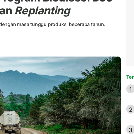
dan
Replanting
 dengan masa tunggu produksi beberapa tahun.
Ter
1
2
3