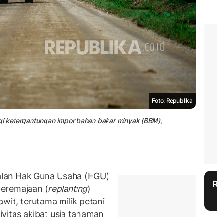
Foto: Republika
ngi ketergantungan impor bahan bakar minyak (BBM),
alan Hak Guna Usaha (HGU)
peremajaan (
replanting
)
wit, terutama milik petani
vitas akibat usia tanaman