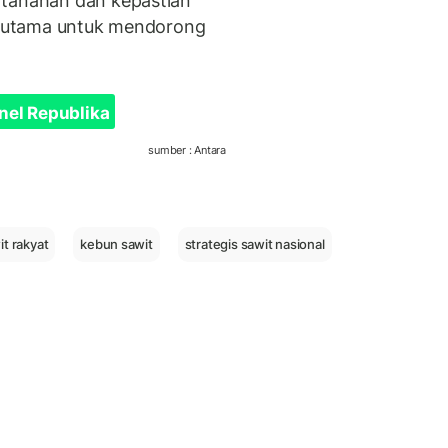
rtanahan dan kepastian
or utama untuk mendorong
nel Republika
sumber : Antara
t rakyat
kebun sawit
strategis sawit nasional