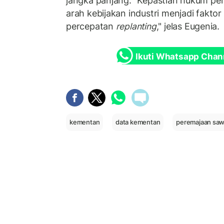
jangka panjang. "Kepastian hukum pe
arah kebijakan industri menjadi fakt
percepatan
replanting
," jelas Eugenia.
Ikuti Whatsapp Chan
kementan
data kementan
peremajaan sawi