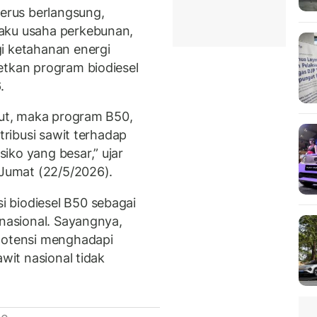
terus berlangsung,
aku usaha perkebunan,
i ketahanan energi
etkan program biodiesel
.
jut, maka program B50,
ntribusi sawit terhadap
iko yang besar,” ujar
 Jumat (22/5/2026).
 biodiesel B50 sebagai
 nasional. Sayangnya,
rpotensi menghadapi
awit nasional tidak