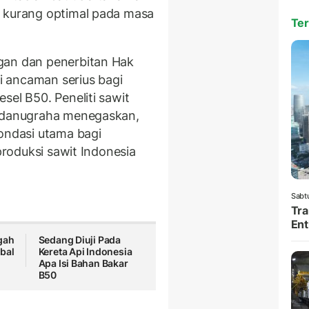
g kurang optimal pada masa
Ter
gan dan penerbitan Hak
 ancaman serius bagi
sel B50. Peneliti sawit
ardanugraha menegaskan,
fondasi utama bagi
 produksi sawit Indonesia
Sabt
Tra
Ent
gah
Sedang Diuji Pada
bal
Kereta Api Indonesia
Apa Isi Bahan Bakar
B50