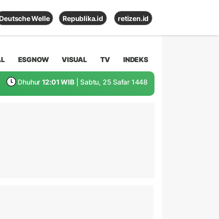
Deutsche Welle
Republika.id
retizen.id
AL
ESGNOW
VISUAL
TV
INDEKS
Dhuhur
12:01 WIB
| Sabtu, 25 Safar 1448