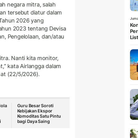
h negara mitra, salah
an tersebut diatur dalam
Juma
 Tahun 2026 yang
Kon
ahun 2023 tentang Devisa
Per
an, Pengelolaan, dan/atau
List
ra. Nanti kita monitor,
t,” kata Airlangga dalam
mat (22/5/2026).
lola
Guru Besar Soroti
Kebijakan Ekspor
Komoditas Satu Pintu
i
bagi Daya Saing