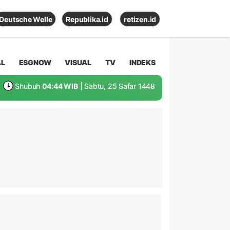
Deutsche Welle
Republika.id
retizen.id
AL
ESGNOW
VISUAL
TV
INDEKS
Shubuh
04:44 WIB
| Sabtu, 25 Safar 1448