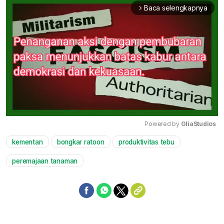
Baca selengkapnya
arrow_forward_ios
Powered by 
GliaStudios
kementan
bongkar ratoon
produktivitas tebu
Mute
peremajaan tanaman