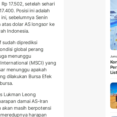
 Rp 17.502, setelah sehari
7.400. Posisi ini adalah
 ini, sebelumnya Senin
h atas dolar AS longsor ke
rah Indonesia.
f sudah diprediksi
ondisi global perang
 juga menunggu
Juma
Kon
nternational (MSCI) yang
Per
asar menunggu apakah
List
ng dilakukan Bursa Efek
bursa.
res Lukman Leong
harapan damai AS-Iran
n akan masih berpotensi
h meredupnya harapan