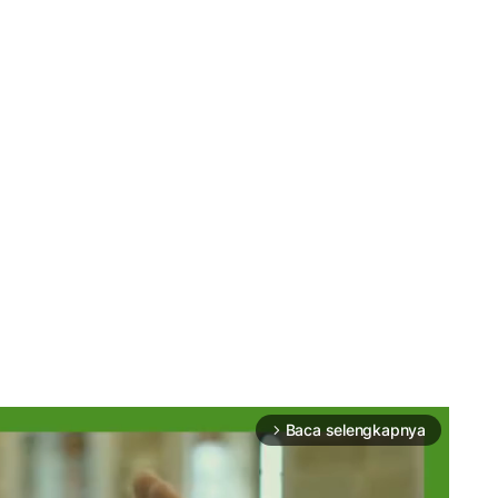
Baca selengkapnya
arrow_forward_ios