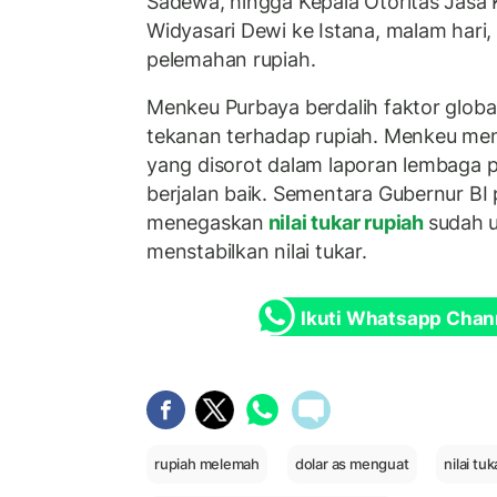
Sadewa, hingga Kepala Otoritas Jasa 
Widyasari Dewi ke Istana, malam hari
pelemahan rupiah.
Menkeu Purbaya berdalih faktor glob
tekanan terhadap rupiah. Menkeu meng
yang disorot dalam laporan lembaga p
berjalan baik. Sementara Gubernur BI
menegaskan
nilai tukar rupiah
sudah u
menstabilkan nilai tukar.
Ikuti Whatsapp Chan
rupiah melemah
dolar as menguat
nilai tu