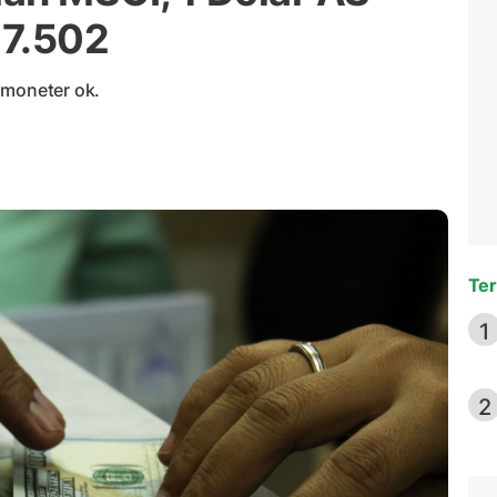
17.502
 moneter ok.
Ter
1
2