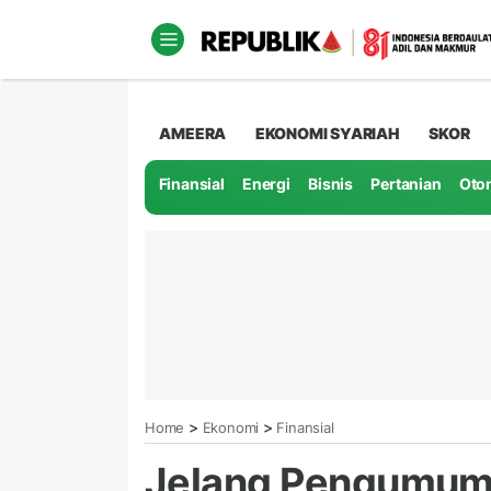
AMEERA
EKONOMI SYARIAH
SKOR
Finansial
Energi
Bisnis
Pertanian
Oto
>
>
Home
Ekonomi
Finansial
Jelang Pengumuma