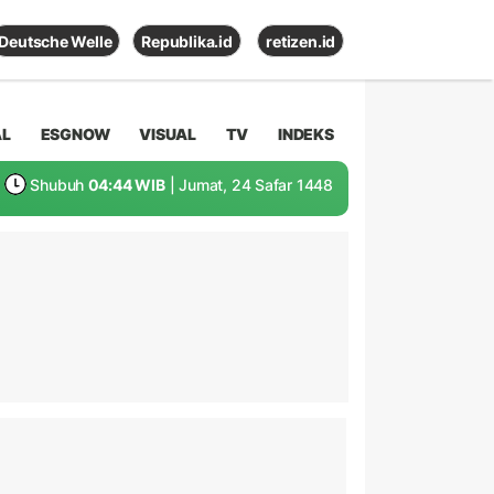
Deutsche Welle
Republika.id
retizen.id
AL
ESGNOW
VISUAL
TV
INDEKS
Shubuh
04:44 WIB
| Jumat, 24 Safar 1448