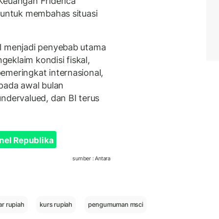
Keuangan Friderica
, untuk membahas situasi
al menjadi penyebab utama
eklaim kondisi fiskal,
emeringkat internasional,
 pada awal bulan
ndervalued, dan BI terus
nel Republika
sumber : Antara
kar rupiah
kurs rupiah
pengumuman msci