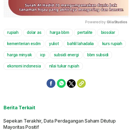
Powered by 
GliaStudios
rupiah
dolar as
harga bbm
pertalite
biosolar
Mute
kementerian esdm
yuliot
bahlil lahadalia
kurs rupiah
harga minyak
icp
subsidi energi
bbm subsidi
ekonomi indonesia
nilai tukar rupiah
Berita Terkait
Sepekan Terakhir, Data Perdagangan Saham Ditutup
Mayoritas Positif