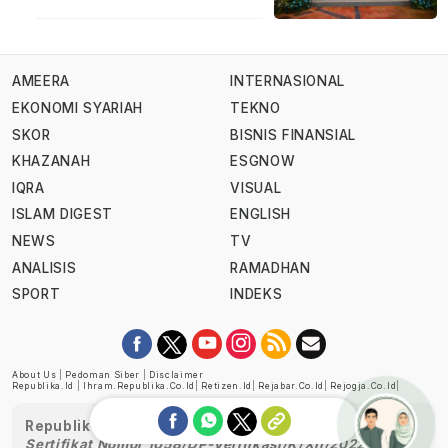
AMEERA
INTERNASIONAL
EKONOMI SYARIAH
TEKNO
SKOR
BISNIS FINANSIAL
KHAZANAH
ESGNOW
IQRA
VISUAL
ISLAM DIGEST
ENGLISH
NEWS
TV
ANALISIS
RAMADHAN
SPORT
INDEKS
About Us
|
Pedoman Siber
|
Disclaimer
Republika.id
|
Ihram.republika.co.id
|
Retizen.id
|
Rejabar.co.id
|
Rejogja.co.id
|
Republika telah diverifikasi oleh Dewan Pers
Sertifikat Nomor 1058/DP-Verifikasi/K/XII/2022