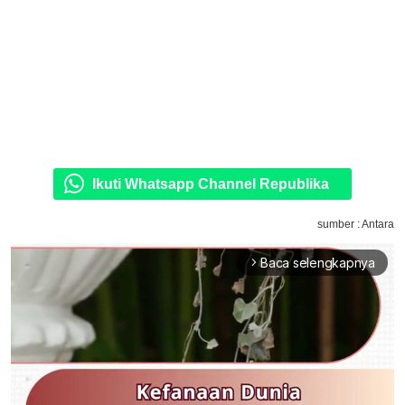
Ikuti Whatsapp Channel Republika
sumber : Antara
Baca selengkapnya
arrow_forward_ios