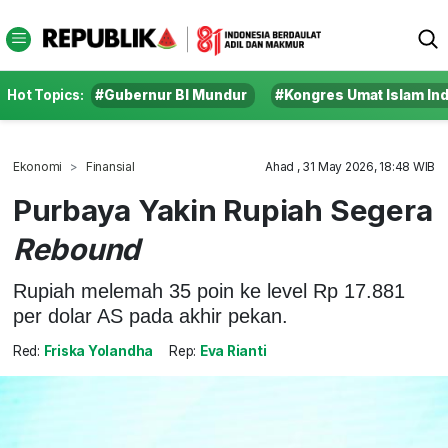
Hot Topics:
#Gubernur BI Mundur
#Kongres Umat Islam In
Ekonomi
Finansial
Ahad , 31 May 2026, 18:48 WIB
Purbaya Yakin Rupiah Segera
Rebound
Rupiah melemah 35 poin ke level Rp 17.881
per dolar AS pada akhir pekan.
Red:
Friska Yolandha
Rep:
Eva Rianti