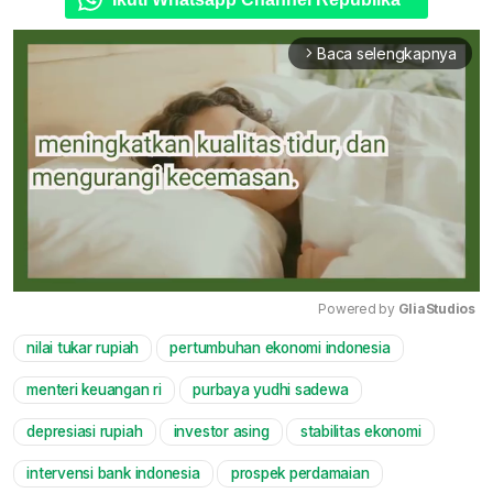
Baca selengkapnya
arrow_forward_ios
Powered by 
GliaStudios
nilai tukar rupiah
pertumbuhan ekonomi indonesia
Mute
menteri keuangan ri
purbaya yudhi sadewa
depresiasi rupiah
investor asing
stabilitas ekonomi
intervensi bank indonesia
prospek perdamaian