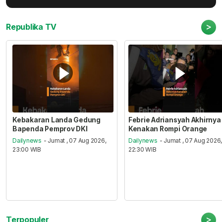
>
Republika TV
Kebakaran Landa Gedung
Febrie Adriansyah Akhirnya
Bapenda Pemprov DKI
Kenakan Rompi Orange
Dailynews
- Jumat , 07 Aug 2026,
Dailynews
- Jumat , 07 Aug 2026
23:00 WIB
22:30 WIB
>
Terpopuler