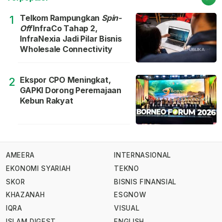
Telkom Rampungkan
Spin-
1
Off
InfraCo Tahap 2,
InfraNexia Jadi Pilar Bisnis
Wholesale Connectivity
Ekspor CPO Meningkat,
2
GAPKI Dorong Peremajaan
Kebun Rakyat
AMEERA
INTERNASIONAL
EKONOMI SYARIAH
TEKNO
SKOR
BISNIS FINANSIAL
KHAZANAH
ESGNOW
IQRA
VISUAL
ISLAM DIGEST
ENGLISH