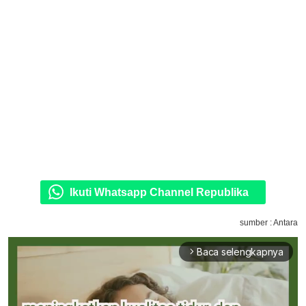
Ikuti Whatsapp Channel Republika
sumber : Antara
Baca selengkapnya
arrow_forward_ios