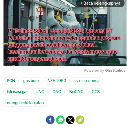
Baca selengkapnya
arrow_forward_ios
Powered by 
GliaStudios
PGN
gas bumi
NZE 2060
transisi energi
Mute
hilirisasi gas
LNG
CNG
BioCNG
CCS
energi berkelanjutan