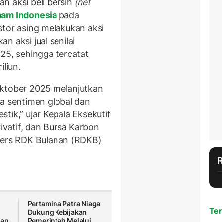
n aksi beli bersih
(net
am Indonesia
pada
stor asing melakukan aksi
an aksi jual senilai
25, sehingga tercatat
iliun.
ktober 2025 melanjutkan
ya sentimen global dan
tik,” ujar Kepala Eksekutif
vatif, dan Bursa Karbon
 Pers RDK Bulanan (RDKB)
Pertamina Patra Niaga
Ter
Dukung Kebijakan
han
Pemerintah Melalui