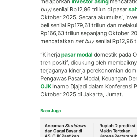
melaporkan
investor asing
mencatatka
buy)
senilai Rp12,96 triliun di pasar
sah
Oktober 2025. Secara akumulasi, inve
beli senilai Rp179,61 triliun dan melakuk
Rp166,63 triliun sepanjang Oktober 20
mencatatkan
net buy
senilai Rp12,96 tr
“Kinerja
pasar modal
domestik pada O
tren positif, didukung oleh membaikn
terjaganya kinerja perekonomian domes
Pengawas Pasar Modal, Keuangan Deri
OJK
Inarno Djajadi dalam Konferensi
Oktober 2025 di Jakarta, Jumat.
Baca Juga
Ancaman
Shutdown
Rupiah Diprediksi
dan Gagal Bayar di
Makin Tertekan
AS, OJK Pastikan
Karena Pertumbu