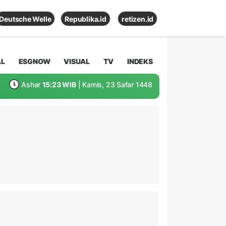
Deutsche Welle
Republika.id
retizen.id
AL
ESGNOW
VISUAL
TV
INDEKS
Ashar
15:23 WIB
| Kamis, 23 Safar 1448