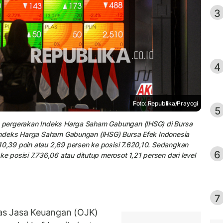
3
4
Foto: Republika/Prayogi
5
an pergerakan Indeks Harga Saham Gabungan (IHSG) di Bursa
. Indeks Harga Saham Gabungan (IHSG) Bursa Efek Indonesia
10,39 poin atau 2,69 persen ke posisi 7.620,10. Sedangkan
6
posisi 7.736,06 atau ditutup merosot 1,21 persen dari level
7
as Jasa Keuangan (OJK)