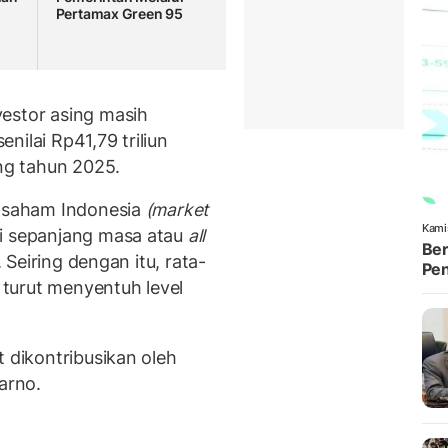
Pertamax Green 95
estor asing masih
enilai Rp41,79 triliun
ng tahun 2025.
r saham Indonesia
(market
Kami
i sepanjang masa atau
all
Ber
. Seiring dengan itu, rata-
Pen
a turut menyentuh level
t dikontribusikan oleh
arno.