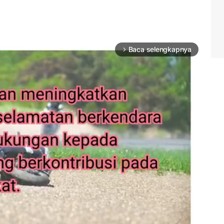
Baca selengkapnya
arrow_forward_ios