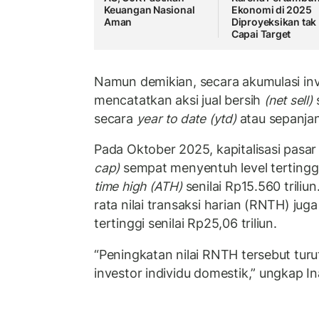
Keuangan Nasional
Ekonomi di 2025
Aman
Diproyeksikan tak
Capai Target
Namun demikian, secara akumulasi inv
mencatatkan aksi jual bersih
(net sell)
s
secara
year to date (ytd)
atau sepanja
Pada Oktober 2025, kapitalisasi pasa
cap)
sempat menyentuh level tertingg
time high (ATH)
senilai Rp15.560 triliun
rata nilai transaksi harian (RNTH) jug
tertinggi senilai Rp25,06 triliun.
“Peningkatan nilai RNTH tersebut turu
investor individu domestik,” ungkap In