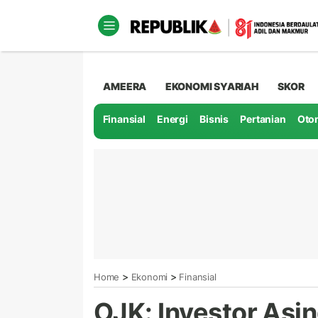
AMEERA
EKONOMI SYARIAH
SKOR
Finansial
Energi
Bisnis
Pertanian
Oto
>
>
Home
Ekonomi
Finansial
OJK: Investor Asi