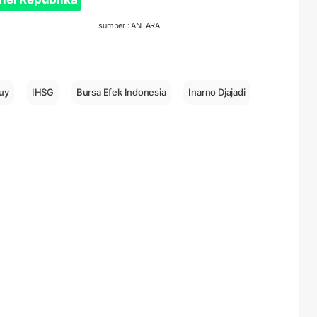
sumber : ANTARA
buy
IHSG
Bursa Efek Indonesia
Inarno Djajadi