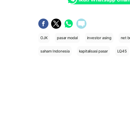
OJK
pasar modal
investor asing
net 
saham Indonesia
kapitalisasi pasar
LQ45