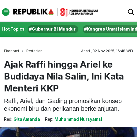
Hot Topics:
#Gubernur BI Mundur
#Kongres Umat Islam In
Ekonomi
Pertanian
Ahad , 02 Nov 2025, 16:48 WIB
Ajak Raffi hingga Ariel ke
Budidaya Nila Salin, Ini Kata
Menteri KKP
Raffi, Ariel, dan Gading promosikan konsep
ekonomi biru dan perikanan berkelanjutan.
Red:
Gita Amanda
Rep:
Muhammad Nursyamsi