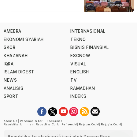
AMEERA
INTERNASIONAL
EKONOMI SYARIAH
TEKNO
SKOR
BISNIS FINANSIAL
KHAZANAH
ESGNOW
IQRA
VISUAL
ISLAM DIGEST
ENGLISH
NEWS
TV
ANALISIS
RAMADHAN
SPORT
INDEKS
About Us
|
Pedoman Siber
|
Disclaimer
Republika.id
|
Ihram.republika.co.id
|
Retizen.id
|
Rejabar.co.id
|
Rejogja.co.id
|
Republika telah diverifikasi oleh Dewan Pers