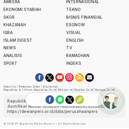
AMEERA
INTERNASIONAL
EKONOMI SYARIAH
TEKNO
SKOR
BISNIS FINANSIAL
KHAZANAH
ESGNOW
IQRA
VISUAL
ISLAM DIGEST
ENGLISH
NEWS
TV
ANALISIS
RAMADHAN
SPORT
INDEKS
About Us
|
Pedoman Siber
|
Disclaimer
Republika.id
|
Ihram.republika.co.id
|
Retizen.id
|
Rejabar.co.id
|
Rejogja.co.id
|
Republika telah diverifikasi oleh Dewan Pers
Sertifikat Nomor 1058/DP-Verifikasi/K/XII/2022
https://dewanpers.or.id/data/perusahaanpers
Ask me!
© 2026 PT Republika Media Mandiri - All Rights Reserved.