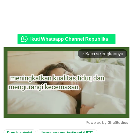
Ikuti Whatsapp Channel Republika
Baca selengkapnya
arrow_forward_ios
Powered by 
GliaStudios