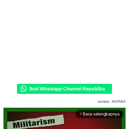
Ikuti Whatsapp Channel Republika
sumber : ANTARA
Baca selengkapnya
arrow_forward_ios