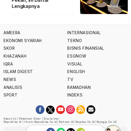
Pekan, Ini Daftar
Lengkapnya
AMEERA
INTERNASIONAL
EKONOMI SYARIAH
TEKNO
SKOR
BISNIS FINANSIAL
KHAZANAH
ESGNOW
IQRA
VISUAL
ISLAM DIGEST
ENGLISH
NEWS
TV
ANALISIS
RAMADHAN
SPORT
INDEKS
About Us
|
Pedoman Siber
|
Disclaimer
Republika.id
|
Ihram.republika.co.id
|
Retizen.id
|
Rejabar.co.id
|
Rejogja.co.id
|