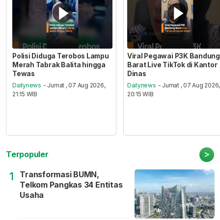
Polisi Diduga Terobos Lampu
Viral Pegawai P3K Bandung
Merah Tabrak Balita hingga
Barat Live TikTok di Kantor
Tewas
Dinas
Dailynews
- Jumat , 07 Aug 2026,
Dailynews
- Jumat , 07 Aug 2026
21:15 WIB
20:15 WIB
>
Terpopuler
Transformasi BUMN,
1
Telkom Pangkas 34 Entitas
Usaha