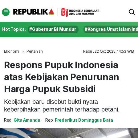
Hot Topics:
#Gubernur BI Mundur
#Kongres Umat Islam In
Ekonomi
Pertanian
Rabu , 22 Oct 2025, 14:53 WIB
Respons Pupuk Indonesia
atas Kebijakan Penurunan
Harga Pupuk Subsidi
Kebijakan baru disebut bukti nyata
keberpihakan pemerintah terhadap petani.
Red:
Gita Amanda
Rep:
Frederikus Dominggus Bata