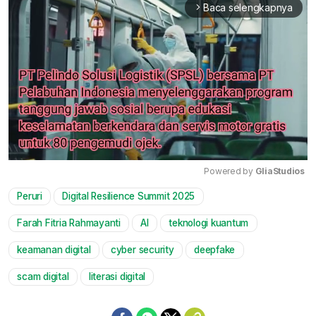
Baca selengkapnya
arrow_forward_ios
Powered by 
GliaStudios
Peruri
Digital Resilience Summit 2025
Mute
Farah Fitria Rahmayanti
AI
teknologi kuantum
keamanan digital
cyber security
deepfake
scam digital
literasi digital