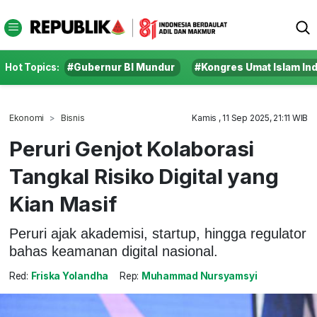
Hot Topics:
#Gubernur BI Mundur
#Kongres Umat Islam In
Ekonomi
Bisnis
Kamis , 11 Sep 2025, 21:11 WIB
Peruri Genjot Kolaborasi
Tangkal Risiko Digital yang
Kian Masif
Peruri ajak akademisi, startup, hingga regulator
bahas keamanan digital nasional.
Red:
Friska Yolandha
Rep:
Muhammad Nursyamsyi