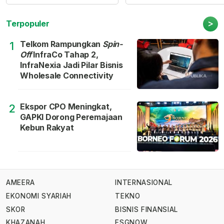
>
Terpopuler
Telkom Rampungkan
Spin-
1
Off
InfraCo Tahap 2,
InfraNexia Jadi Pilar Bisnis
Wholesale Connectivity
Ekspor CPO Meningkat,
2
GAPKI Dorong Peremajaan
Kebun Rakyat
AMEERA
INTERNASIONAL
EKONOMI SYARIAH
TEKNO
SKOR
BISNIS FINANSIAL
KHAZANAH
ESGNOW