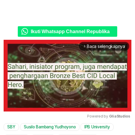
Ikuti Whatsapp Channel Republika
Baca selengkapnya
arrow_forward_ios
Powered by 
GliaStudios
SBY
Susilo Bambang Yudhoyono
IPB University
Mute