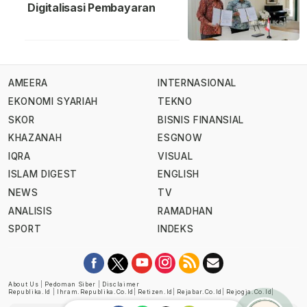
Digitalisasi Pembayaran
AMEERA
INTERNASIONAL
EKONOMI SYARIAH
TEKNO
SKOR
BISNIS FINANSIAL
KHAZANAH
ESGNOW
IQRA
VISUAL
ISLAM DIGEST
ENGLISH
NEWS
TV
ANALISIS
RAMADHAN
SPORT
INDEKS
About Us
|
Pedoman Siber
|
Disclaimer
Republika.id
|
Ihram.republika.co.id
|
Retizen.id
|
Rejabar.co.id
|
Rejogja.co.id
|