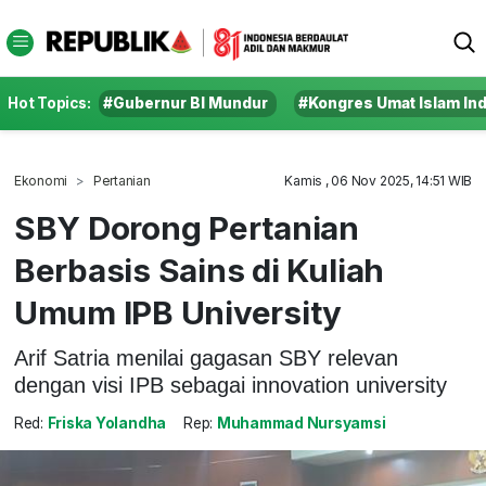
Hot Topics:
#Gubernur BI Mundur
#Kongres Umat Islam In
Ekonomi
Pertanian
Kamis , 06 Nov 2025, 14:51 WIB
SBY Dorong Pertanian
Berbasis Sains di Kuliah
Umum IPB University
Arif Satria menilai gagasan SBY relevan
dengan visi IPB sebagai innovation university
Red:
Friska Yolandha
Rep:
Muhammad Nursyamsi