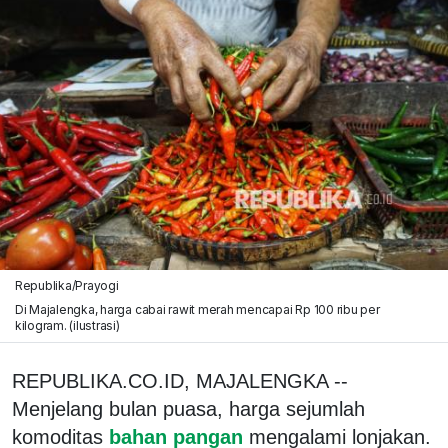
Republika/Prayogi
Di Majalengka, harga cabai rawit merah mencapai Rp 100 ribu per
kilogram. (ilustrasi)
REPUBLIKA.CO.ID, MAJALENGKA --
Menjelang bulan puasa, harga sejumlah
komoditas
bahan pangan
mengalami lonjakan.