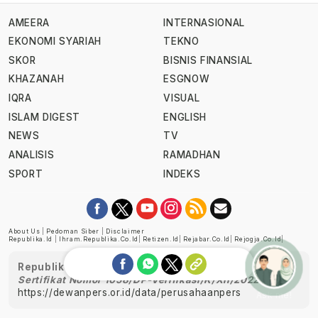
AMEERA
INTERNASIONAL
EKONOMI SYARIAH
TEKNO
SKOR
BISNIS FINANSIAL
KHAZANAH
ESGNOW
IQRA
VISUAL
ISLAM DIGEST
ENGLISH
NEWS
TV
ANALISIS
RAMADHAN
SPORT
INDEKS
About Us
|
Pedoman Siber
|
Disclaimer
Republika.id
|
Ihram.republika.co.id
|
Retizen.id
|
Rejabar.co.id
|
Rejogja.co.id
|
Republika telah diverifikasi oleh Dewan Pers
Sertifikat Nomor 1058/DP-Verifikasi/K/XII/2022
https://dewanpers.or.id/data/perusahaanpers
Ask me!