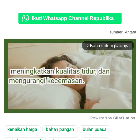
Ikuti Whatsapp Channel Republika
sumber : Antara
Baca selengkapnya
arrow_forward_ios
Powered by 
GliaStudios
kenaikan harga
bahan pangan
bulan puasa
Mute