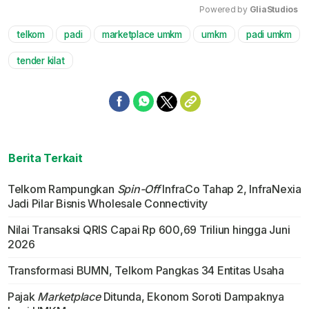
Powered by 
GliaStudios
telkom
padi
marketplace umkm
umkm
padi umkm
Mute
tender kilat
Berita Terkait
Telkom Rampungkan
Spin-Off
InfraCo Tahap 2, InfraNexia
Jadi Pilar Bisnis Wholesale Connectivity
Nilai Transaksi QRIS Capai Rp 600,69 Triliun hingga Juni
2026
Transformasi BUMN, Telkom Pangkas 34 Entitas Usaha
Pajak
Marketplace
Ditunda, Ekonom Soroti Dampaknya