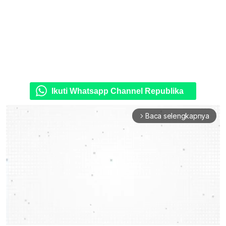
Ikuti Whatsapp Channel Republika
Baca selengkapnya
arrow_forward_ios