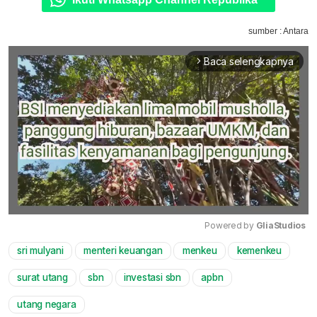
sumber : Antara
Baca selengkapnya
arrow_forward_ios
Powered by 
GliaStudios
sri mulyani
menteri keuangan
menkeu
kemenkeu
Mute
surat utang
sbn
investasi sbn
apbn
utang negara