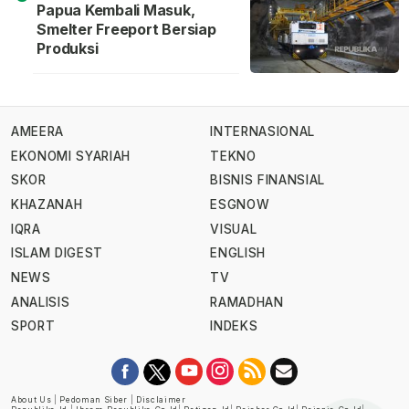
Papua Kembali Masuk,
Smelter Freeport Bersiap
Produksi
AMEERA
INTERNASIONAL
EKONOMI SYARIAH
TEKNO
SKOR
BISNIS FINANSIAL
KHAZANAH
ESGNOW
IQRA
VISUAL
ISLAM DIGEST
ENGLISH
NEWS
TV
ANALISIS
RAMADHAN
SPORT
INDEKS
About Us
|
Pedoman Siber
|
Disclaimer