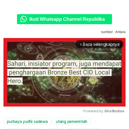
Ikuti Whatsapp Channel Republika
sumber : Antara
Baca selengkapnya
arrow_forward_ios
Powered by 
GliaStudios
purbaya yudhi sadewa
utang pemerintah
Mute