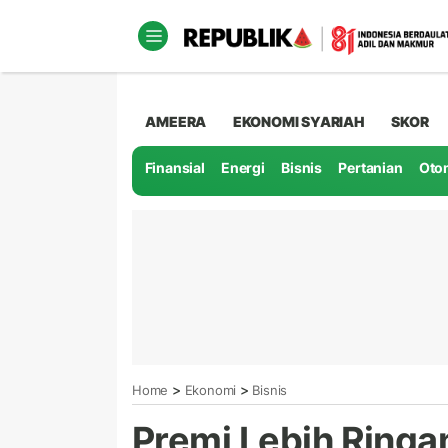
AMEERA
EKONOMI SYARIAH
SKOR
Finansial
Energi
Bisnis
Pertanian
Oto
>
>
Home
Ekonomi
Bisnis
Premi Lebih Ring