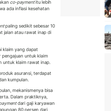
nakan
co-payment
itu lebih
a ada inflasi kesehatan
nt
paling sedikit sebesar 10
t jalan atau rawat inap di
i klaim yang dapat
r pengajuan untuk klaim
n untuk klaim rawat inap.
roduk asuransi, terdapat
 dan kumpulan.
pulan, mekanismenya bisa
erta. Dalam praktiknya,
payment
dari gaji karyawan
ggungan 80 persen dari