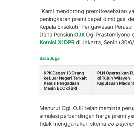
“Kami mendorong premi kesehatan yan
peningkatan premi dapat dimitigasi de
Kepala Eksekutif Pengawasan Perasur
Dana Pensiun
OJK
Ogi Prastomiyono 
Komisi XI DPR
di Jakarta, Senin (30/6
Baca Juga
KPK Cegah 13 Orang
PLN Operasikan P
ke Luar Negeri Terkait
di Tujuh Wilayah
Kasus Pengadaan
Kepulauan Madur
Mesin EDC di BRI
Menurut Ogi, OJK telah meminta peru
simulasi perbandingan harga premi 
tidak menggunakan skema
co-paymen