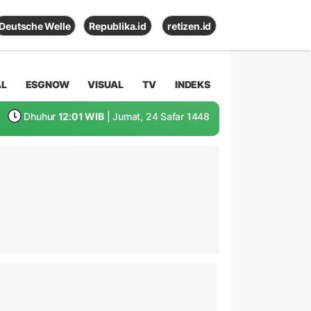
Deutsche Welle
Republika.id
retizen.id
AL
ESGNOW
VISUAL
TV
INDEKS
Dhuhur
12:01 WIB
| Jumat, 24 Safar 1448