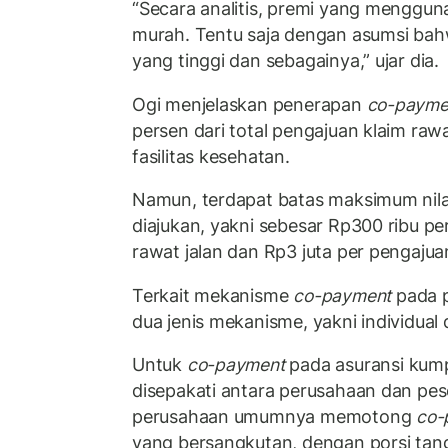
“Secara analitis, premi yang menggu
murah. Tentu saja dengan asumsi bahw
yang tinggi dan sebagainya,” ujar dia.
Ogi menjelaskan penerapan
co-payme
persen dari total pengajuan klaim rawa
fasilitas kesehatan.
Namun, terdapat batas maksimum nila
diajukan, yakni sebesar Rp300 ribu pe
rawat jalan dan Rp3 juta per pengajua
Terkait mekanisme
co-payment
pada p
dua jenis mekanisme, yakni individual
Untuk
co-payment
pada asuransi kum
disepakati antara perusahaan dan pes
perusahaan umumnya memotong
co-
yang bersangkutan, dengan porsi tan