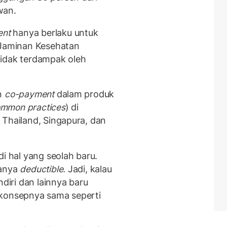
wan.
ent
hanya berlaku untuk
 Jaminan Kesehatan
tidak terdampak oleh
an
co-payment
dalam produk
mmon practices
) di
 Thailand, Singapura, dan
di hal yang seolah baru.
manya
deductible.
Jadi, kalau
ndiri dan lainnya baru
 konsepnya sama seperti