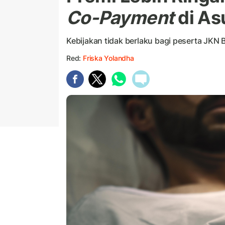
Co-Payment
di As
Kebijakan tidak berlaku bagi peserta JKN
Red:
Friska Yolandha