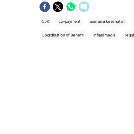
OJK
co-payment
asuransi kesehatan
Coordination of Benefit
inflasi medis
regul