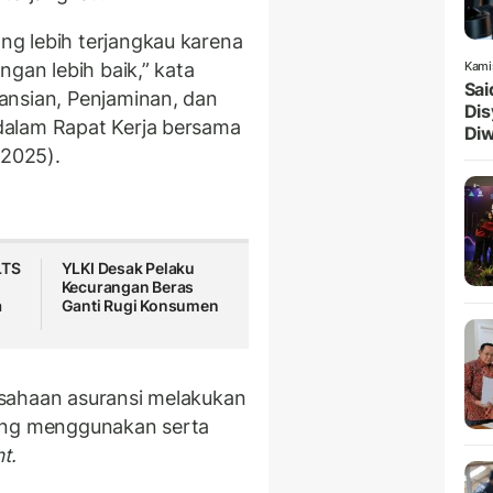
g lebih terjangkau karena
ngan lebih baik,” kata
Kami
Sai
ansian, Penjaminan, dan
Dis
dalam Rapat Kerja bersama
Diw
/2025).
LTS
YLKI Desak Pelaku
Kecurangan Beras
a
Ganti Rugi Konsumen
sahaan asuransi melakukan
yang menggunakan serta
t.