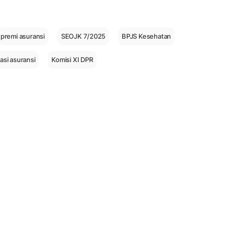
premi asuransi
SEOJK 7/2025
BPJS Kesehatan
asi asuransi
Komisi XI DPR