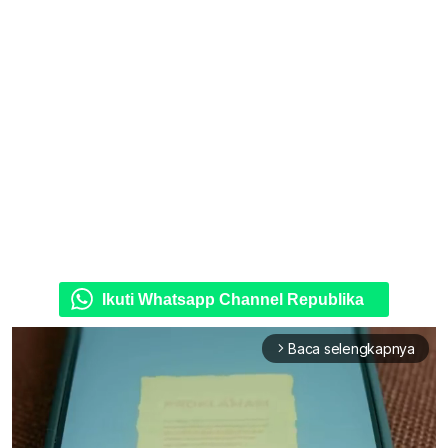
Ikuti Whatsapp Channel Republika
Baca selengkapnya
arrow_forward_ios