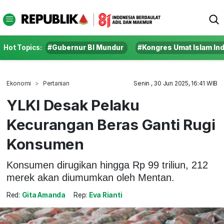
Hot Topics:
#Gubernur BI Mundur
#Kongres Umat Islam In
Ekonomi
Pertanian
Senin , 30 Jun 2025, 16:41 WIB
YLKI Desak Pelaku
Kecurangan Beras Ganti Rugi
Konsumen
Konsumen dirugikan hingga Rp 99 triliun, 212
merek akan diumumkan oleh Mentan.
Red:
Gita Amanda
Rep:
Eva Rianti