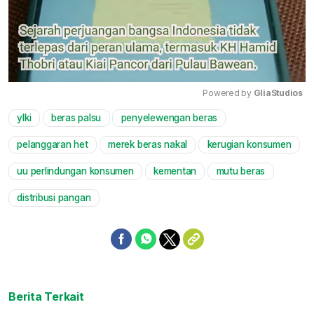
Powered by 
GliaStudios
ylki
beras palsu
penyelewengan beras
Mute
pelanggaran het
merek beras nakal
kerugian konsumen
uu perlindungan konsumen
kementan
mutu beras
distribusi pangan
Berita Terkait