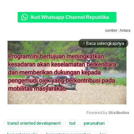
Ikuti Whatsapp Channel Republika
sumber : Antara
Baca selengkapnya
arrow_forward_ios
Powered by 
GliaStudios
transit oriented development
tod
perumahan
Mute