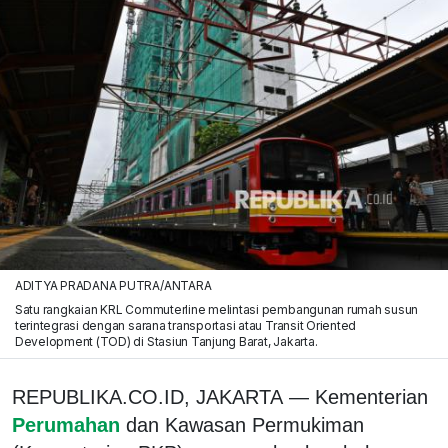
ADITYA PRADANA PUTRA/ANTARA
Satu rangkaian KRL Commuterline melintasi pembangunan rumah susun
terintegrasi dengan sarana transportasi atau Transit Oriented
Development (TOD) di Stasiun Tanjung Barat, Jakarta.
REPUBLIKA.CO.ID, JAKARTA — Kementerian
Perumahan
dan Kawasan Permukiman