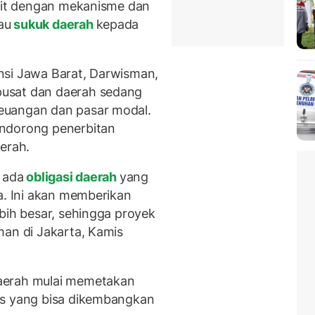
kait dengan mekanisme dan
au
sukuk daerah
kepada
nsi Jawa Barat, Darwisman,
usat dan daerah sedang
euangan dan pasar modal.
endorong penerbitan
erah.
 ada
obligasi daerah
yang
a. Ini akan memberikan
bih besar, sehingga proyek
man di Jakarta, Kamis
aerah mulai memetakan
is yang bisa dikembangkan