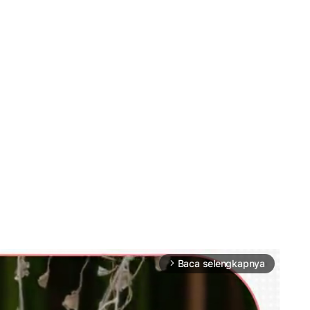
Baca selengkapnya
arrow_forward_ios