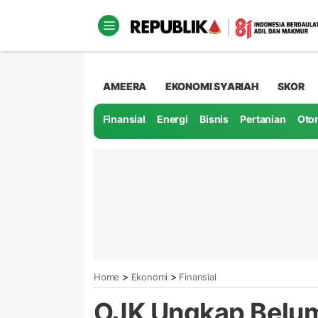
AMEERA
EKONOMI SYARIAH
SKOR
Finansial
Energi
Bisnis
Pertanian
Oto
>
>
Home
Ekonomi
Finansial
OJK Ungkap Belu