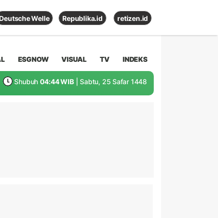
Deutsche Welle
Republika.id
retizen.id
AL
ESGNOW
VISUAL
TV
INDEKS
Shubuh
04:44 WIB
| Sabtu, 25 Safar 1448