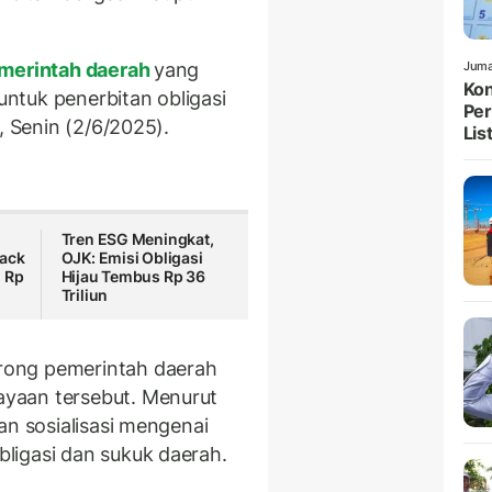
merintah daerah
yang
Juma
Kon
ntuk penerbitan obligasi
Per
, Senin (2/6/2025).
List
Tren ESG Meningkat,
back
OJK: Emisi Obligasi
i Rp
Hijau Tembus Rp 36
Triliun
rong pemerintah daerah
yaan tersebut. Menurut
an sosialisasi mengenai
ligasi dan sukuk daerah.