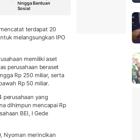
hingga Bantuan
Sosial
I) mencatat terdapat 20
 untuk melangsungkan IPO
rusahaan memiliki aset
elas perusahaan beraset
ngga Rp 250 miliar, serta
 bawah Rp 50 miliar.
14 perusahaan yang
na dihimpun mencapai Rp
rusahaan BEI, I Gede
O, Nyoman merincikan