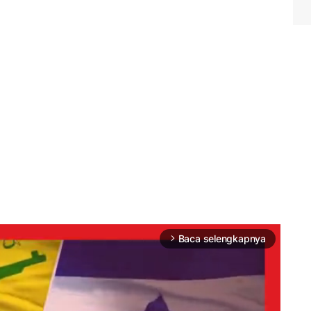
Baca selengkapnya
arrow_forward_ios