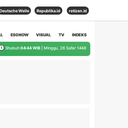
Deutsche Welle
Republika.id
retizen.id
AL
ESGNOW
VISUAL
TV
INDEKS
Shubuh
04:44 WIB
| Minggu, 26 Safar 1448