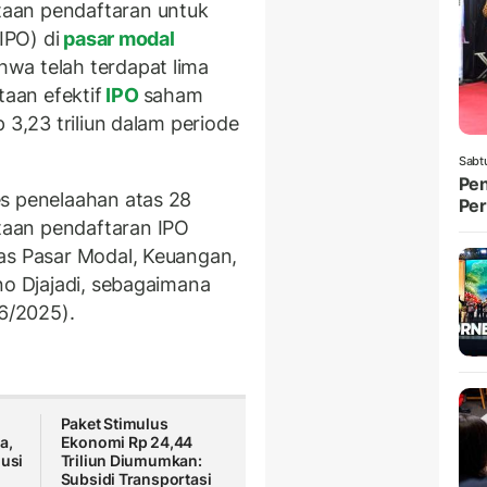
aan pendaftaran untuk
IPO) di
pasar modal
wa telah terdapat lima
aan efektif
IPO
saham
 3,23 triliun dalam periode
Sabt
Pen
es penelaahan atas 28
Per
aan pendaftaran IPO
as Pasar Modal, Keuangan,
no Djajadi, sebagaimana
/6/2025).
Paket Stimulus
a,
Ekonomi Rp 24,44
lusi
Triliun Diumumkan:
Subsidi Transportasi