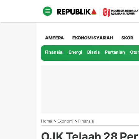
AMEERA
EKONOMI SYARIAH
SKOR
Finansial
Energi
Bisnis
Pertanian
Oto
>
>
Home
Ekonomi
Finansial
OJK Telaah 28 Pe