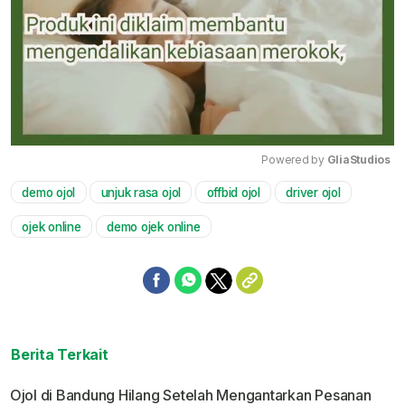
Powered by 
GliaStudios
demo ojol
unjuk rasa ojol
offbid ojol
driver ojol
Mute
ojek online
demo ojek online
Berita Terkait
Ojol di Bandung Hilang Setelah Mengantarkan Pesanan