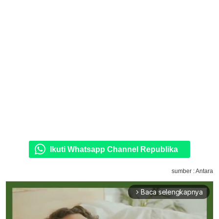
Ikuti Whatsapp Channel Republika
sumber : Antara
Baca selengkapnya
arrow_forward_ios