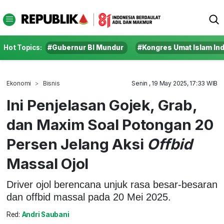
Hot Topics:
#Gubernur BI Mundur
#Kongres Umat Islam In
Ekonomi
Bisnis
Senin , 19 May 2025, 17:33 WIB
Ini Penjelasan Gojek, Grab,
dan Maxim Soal Potongan 20
Persen Jelang Aksi
Offbid
Massal Ojol
Driver ojol berencana unjuk rasa besar-besaran
dan offbid massal pada 20 Mei 2025.
Red:
Andri Saubani