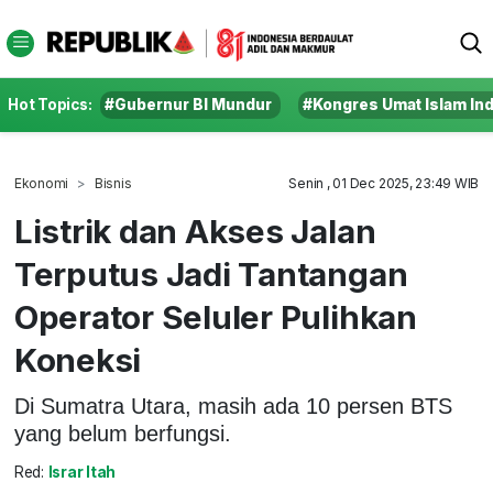
Hot Topics:
#Gubernur BI Mundur
#Kongres Umat Islam In
Ekonomi
Bisnis
Senin , 01 Dec 2025, 23:49 WIB
Listrik dan Akses Jalan
Terputus Jadi Tantangan
Operator Seluler Pulihkan
Koneksi
Di Sumatra Utara, masih ada 10 persen BTS
yang belum berfungsi.
Red:
Israr Itah