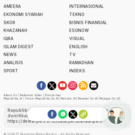
AMEERA
INTERNASIONAL
EKONOMI SYARIAH
TEKNO
SKOR
BISNIS FINANSIAL
KHAZANAH
ESGNOW
IQRA
VISUAL
ISLAM DIGEST
ENGLISH
NEWS
TV
ANALISIS
RAMADHAN
SPORT
INDEKS
About Us
|
Pedoman Siber
|
Disclaimer
Republika.id
|
Ihram.republika.co.id
|
Retizen.id
|
Rejabar.co.id
|
Rejogja.co.id
|
Republika telah diverifikasi oleh Dewan Pers
Sertifikat Nomor 1058/DP-Verifikasi/K/XII/2022
https://dewanpers.or.id/data/perusahaanpers
Ask me!
© 2026 PT Republika Media Mandiri - All Rights Reserved.