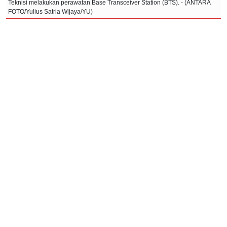
Teknisi melakukan perawatan Base Transceiver Station (BTS). - (ANTARA
FOTO/Yulius Satria Wijaya/YU)