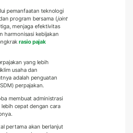
ui pemanfaatan teknologi
 dan program bersama (
joint
iga, menjaga efektivitas
n harmonisasi kebijakan
ongkrak
rasio pajak
rpajakan yang lebih
iklim usaha dan
jutnya adalah penguatan
(SDM) perpajakan.
coba membuat administrasi
n lebih cepat dengan cara
pnya.
tal pertama akan berlanjut