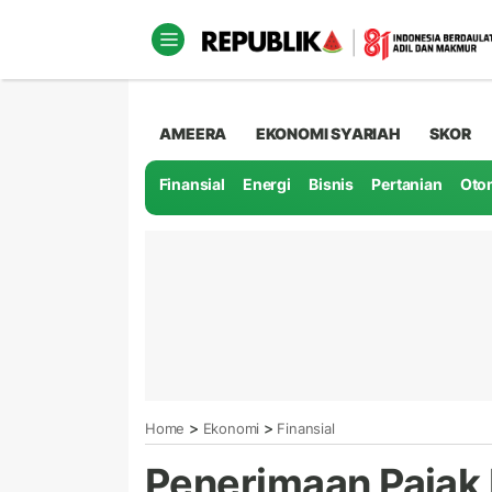
AMEERA
EKONOMI SYARIAH
SKOR
Finansial
Energi
Bisnis
Pertanian
Oto
>
>
Home
Ekonomi
Finansial
Penerimaan Pajak 