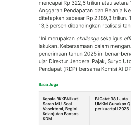
mencapai Rp 322,6 triliun atau setara 
Anggaran Pendapatan dan Belanja N
ditetapkan sebesar Rp 2.189,3 triliun.
13,3 persen dibandingkan realisasi ta
"Ini merupakan
challenge
sekaligus
eff
lakukan. Kebersamaan dalam mengaru
penerimaan tahun 2025 ini benar-ben
ujar Direktur Jenderal Pajak, Suryo 
Pendapat (RDP) bersama Komisi XI DP
Baca Juga
Kepala BKKBN Ikuti
BI Catat 38,1 Juta
Saran MUI Soal
UMKM Gunakan Q
Vasektomi, Begini
per kuartal I 2025
Kelanjutan Bansos
KDM