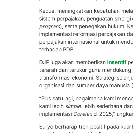
Kedua, meningkatkan kepatuhan melal
sistem perpajakan, penguatan sinergi
program
), serta penegakan hukum. Ket
implementasi reformasi perpajakan da
perpajakan internasional untuk mend
terhadap PDB.
DJP juga akan memberikan
insentif
pe
terarah dan terukur guna mendukung 
transformasi ekonomi. Strategi selan
organisasi dan sumber daya manusia 
“Plus satu lagi, bagaimana kami men
kami lebih
simple
, lebih sederhana da
implementasi
Coretax
di 2025,” ungka
Suryo berharap tren positif pada kuar