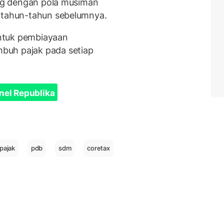
ing dengan pola musiman
i tahun-tahun sebelumnya.
ntuk pembiayaan
buh pajak pada setiap
nel Republika
 pajak
pdb
sdm
coretax