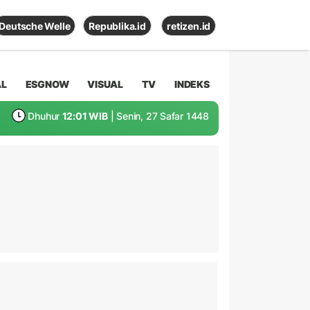
Deutsche Welle
Republika.id
retizen.id
AL
ESGNOW
VISUAL
TV
INDEKS
Dhuhur
12:01 WIB
| Senin, 27 Safar 1448