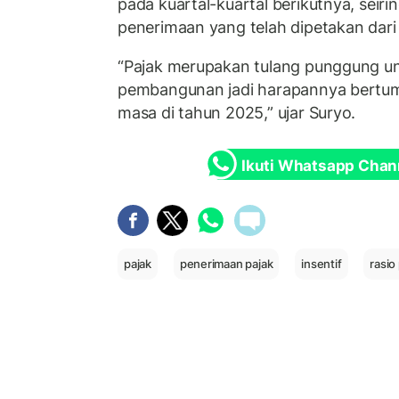
pada kuartal-kuartal berikutnya, seir
penerimaan yang telah dipetakan dar
“Pajak merupakan tulang punggung u
pembangunan jadi harapannya bertum
masa di tahun 2025,” ujar Suryo.
Ikuti Whatsapp Chan
pajak
penerimaan pajak
insentif
rasio