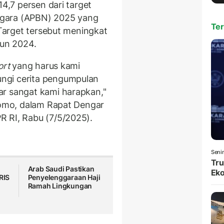
14,7 persen dari target
egara (APBN) 2025 yang
Ter
 Target tersebut meningkat
hun 2024.
ort
yang harus kami
ngi cerita pengumpulan
ar sangat kami harapkan,"
Utomo, dalam Rapat Dengar
R RI, Rabu (7/5/2025).
Seni
Tru
Arab Saudi Pastikan
Eko
RIS
Penyelenggaraan Haji
Ramah Lingkungan