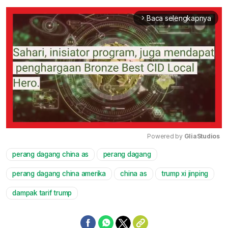
Baca selengkapnya
arrow_forward_ios
Powered by 
GliaStudios
perang dagang china as
perang dagang
Mute
perang dagang china amerika
china as
trump xi jinping
dampak tarif trump