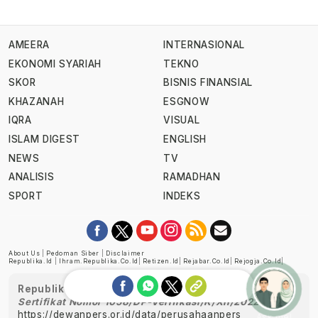
AMEERA
INTERNASIONAL
EKONOMI SYARIAH
TEKNO
SKOR
BISNIS FINANSIAL
KHAZANAH
ESGNOW
IQRA
VISUAL
ISLAM DIGEST
ENGLISH
NEWS
TV
ANALISIS
RAMADHAN
SPORT
INDEKS
About Us
|
Pedoman Siber
|
Disclaimer
Republika.id
|
Ihram.republika.co.id
|
Retizen.id
|
Rejabar.co.id
|
Rejogja.co.id
|
Republika telah diverifikasi oleh Dewan Pers
Sertifikat Nomor 1058/DP-Verifikasi/K/XII/2022
https://dewanpers.or.id/data/perusahaanpers
Ask me!