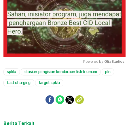
Powered by 
GliaStudios
spklu
stasiun pengisian kendaraan listrik umum
pln
Mute
fast charging
target spklu
Berita Terkait