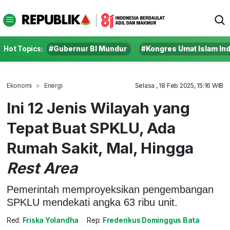
Hot Topics:
#Gubernur BI Mundur
#Kongres Umat Islam In
Ekonomi
Energi
Selasa , 18 Feb 2025, 15:16 WIB
Ini 12 Jenis Wilayah yang
Tepat Buat SPKLU, Ada
Rumah Sakit, Mal, Hingga
Rest Area
Pemerintah memproyeksikan pengembangan
SPKLU mendekati angka 63 ribu unit.
Red:
Friska Yolandha
Rep:
Frederikus Dominggus Bata