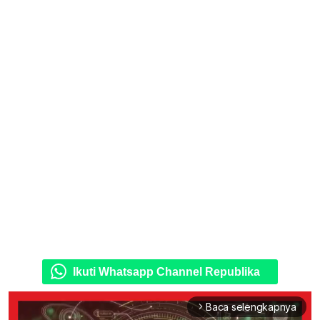
Ikuti Whatsapp Channel Republika
Baca selengkapnya
arrow_forward_ios