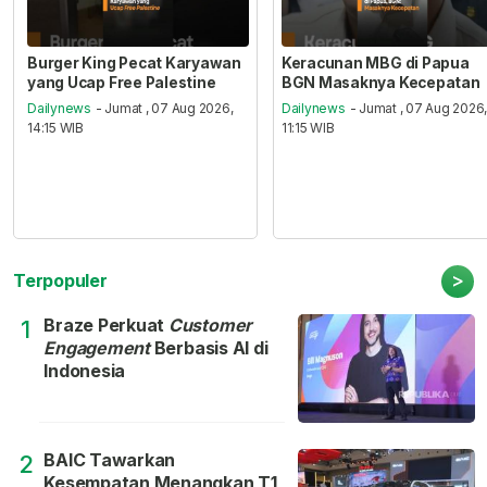
Burger King Pecat Karyawan
Keracunan MBG di Papua
yang Ucap Free Palestine
BGN Masaknya Kecepatan
Dailynews
- Jumat , 07 Aug 2026,
Dailynews
- Jumat , 07 Aug 2026
14:15 WIB
11:15 WIB
>
Terpopuler
Braze Perkuat
Customer
1
Engagement
Berbasis AI di
Indonesia
BAIC Tawarkan
2
Kesempatan Menangkan T1