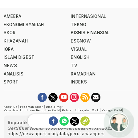
AMEERA
INTERNASIONAL
EKONOMI SYARIAH
TEKNO
SKOR
BISNIS FINANSIAL
KHAZANAH
ESGNOW
IQRA
VISUAL
ISLAM DIGEST
ENGLISH
NEWS
TV
ANALISIS
RAMADHAN
SPORT
INDEKS
About Us
|
Pedoman Siber
|
Disclaimer
Republika.id
|
Ihram.republika.co.id
|
Retizen.id
|
Rejabar.co.id
|
Rejogja.co.id
|
Republika telah diverifikasi oleh Dewan Pers
Sertifikat Nomor 1058/DP-Verifikasi/K/XII/2022
https://dewanpers.or.id/data/perusahaanpers
Ask me!