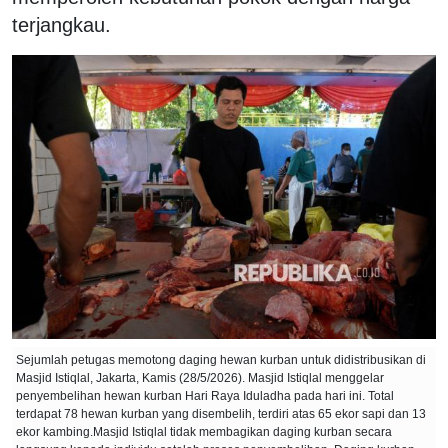
terjangkau.
Sejumlah petugas memotong daging hewan kurban untuk didistribusikan di
Masjid Istiqlal, Jakarta, Kamis (28/5/2026). Masjid Istiqlal menggelar
penyembelihan hewan kurban Hari Raya Iduladha pada hari ini. Total
terdapat 78 hewan kurban yang disembelih, terdiri atas 65 ekor sapi dan 13
ekor kambing.Masjid Istiqlal tidak membagikan daging kurban secara