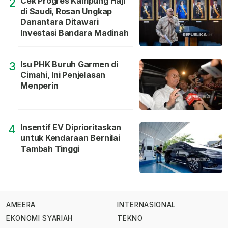
Cek Progres Kampung Haji
2
di Saudi, Rosan Ungkap
Danantara Ditawari
Investasi Bandara Madinah
Isu PHK Buruh Garmen di
3
Cimahi, Ini Penjelasan
Menperin
Insentif EV Diprioritaskan
4
untuk Kendaraan Bernilai
Tambah Tinggi
AMEERA
INTERNASIONAL
EKONOMI SYARIAH
TEKNO