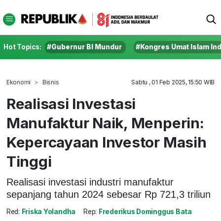
Hot Topics:
#Gubernur BI Mundur
#Kongres Umat Islam In
Ekonomi
Bisnis
Sabtu , 01 Feb 2025, 15:50 WIB
Realisasi Investasi
Manufaktur Naik, Menperin:
Kepercayaan Investor Masih
Tinggi
Realisasi investasi industri manufaktur
sepanjang tahun 2024 sebesar Rp 721,3 triliun
Red:
Friska Yolandha
Rep:
Frederikus Dominggus Bata