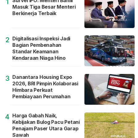
Survei IPO: Menteri Bahlil
1
Masuk Tiga Besar Menteri
Berkinerja Terbaik
Digitalisasi Inspeksi Jadi
2
Bagian Pembenahan
Standar Keamanan
Kendaraan Niaga Hino
Danantara Housing Expo
3
2026, BRI Pimpin Kolaborasi
Himbara Perkuat
Pembiayaan Perumahan
Harga Gabah Naik,
4
Kebijakan Bulog Pacu Petani
Penajam Paser Utara Garap
Sawah