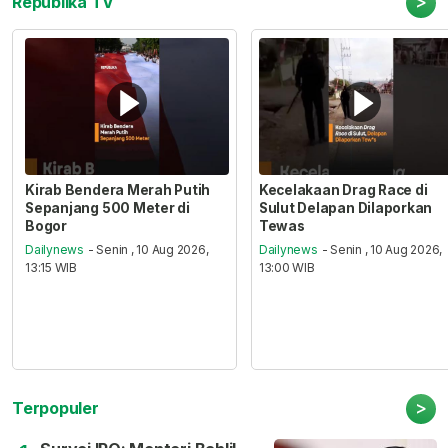
>
Republika TV
Kirab Bendera Merah Putih
Kecelakaan Drag Race di
Sepanjang 500 Meter di
Sulut Delapan Dilaporkan
Bogor
Tewas
Dailynews
- Senin , 10 Aug 2026,
Dailynews
- Senin , 10 Aug 2026,
13:15 WIB
13:00 WIB
>
Terpopuler