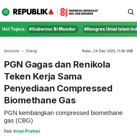
Hot Topics:
#Gubernur BI Mundur
#Kongres Umat Islam In
Ekonomi
Energi
Rabu , 24 Dec 2025, 11:06 WIB
PGN Gagas dan Renikola
Teken Kerja Sama
Penyediaan Compressed
Biomethane Gas
PGN kembangkan compressed biomethane
gas (CBG)
Red:
Intan Pratiwi